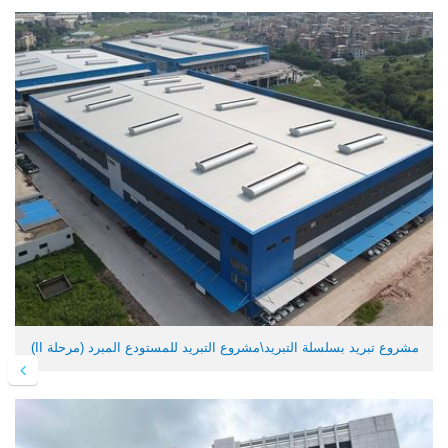
مشروع تبريد بسلسلة التبريد\مشروع التبريد للمستودع المبرد (مرحلة II)