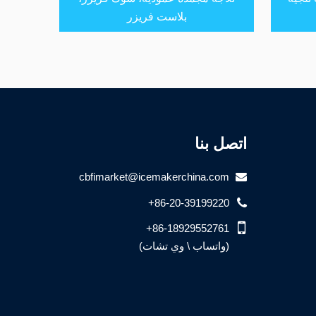
بلاست فريزر
اتصل بنا
cbfimarket@icemakerchina.com
+86-20-39199220
+86-18929552761
(واتساب \ وي تشات)