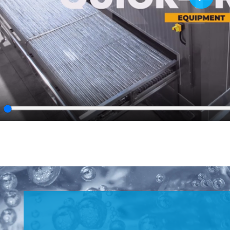
Play
lay