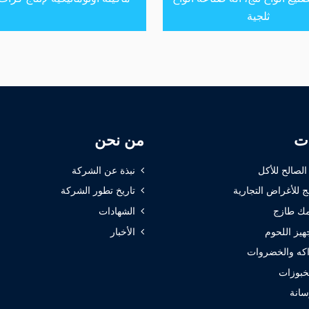
ثلجية
ات
من نحن
 الصالح للأكل
نبذة عن الشركة
ج للأغراض التجارية
تاريخ تطور الشركة
ك طازج
الشهادات
هيز اللحوم
الأخبار
كه والخضروات
خبوزات
سانة