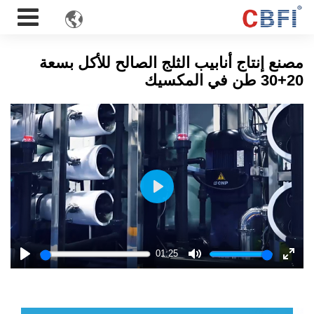

مصنع إنتاج أنابيب الثلج الصالح للأكل بسعة
20+30 طن في المكسيك
Play
01:25
Play
Mute
Enter
fulls