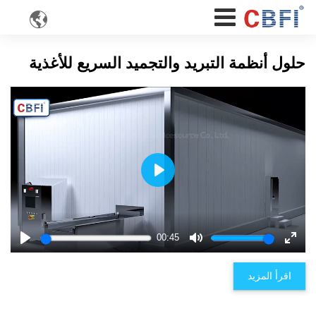

حلول أنظمة التبريد والتجميد السريع للأغذية
Play
00:45
Play
Mute
Enter
fulls
اقرأ المزيد