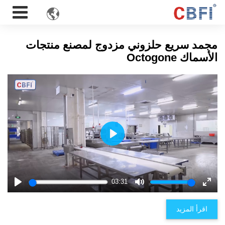

مجمد سريع حلزوني مزدوج لمصنع منتجات
الأسماك Octogone
Play
03:31
Play
Mute
Enter
fulls
اقرأ المزيد