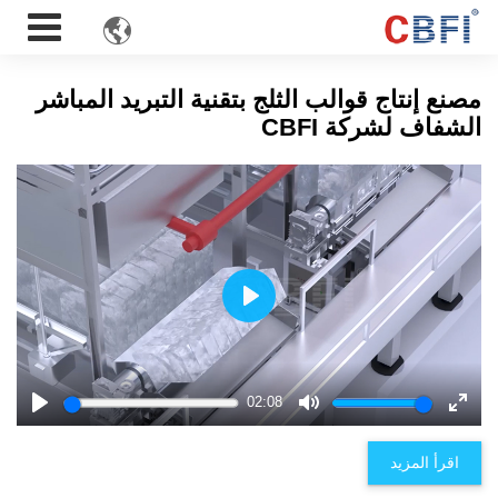

مصنع إنتاج قوالب الثلج بتقنية التبريد المباشر
الشفاف لشركة CBFI
Play
02:08
Play
Mute
Enter
fulls
اقرأ المزيد