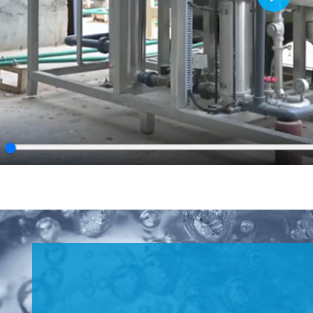
Play
lay