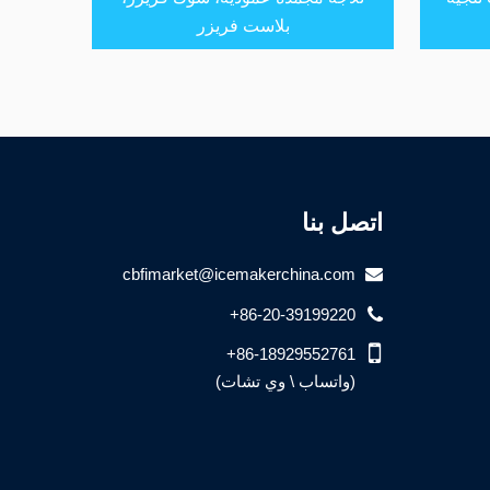
بلاست فريزر
اتصل بنا
cbfimarket@icemakerchina.com
+86-20-39199220
+86-18929552761
(واتساب \ وي تشات)