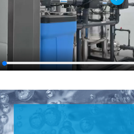
Play
lay