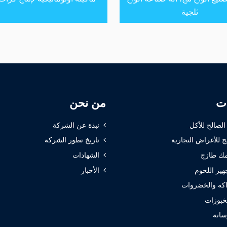
ثلجية
ات
من نحن
 الصالح للأكل
نبذة عن الشركة
ج للأغراض التجارية
تاريخ تطور الشركة
ك طازج
الشهادات
هيز اللحوم
الأخبار
كه والخضروات
خبوزات
سانة