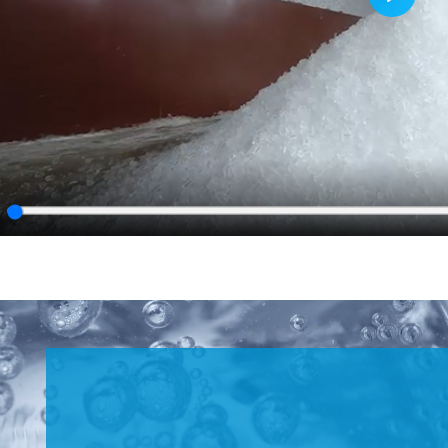
Play
lay