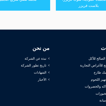
بلاست فريزر
ات
من نحن
 الصالح للأكل
نبذة عن الشركة
ج للأغراض التجارية
تاريخ تطور الشركة
ك طازج
الشهادات
هيز اللحوم
الأخبار
كه والخضروات
خبوزات
سانة