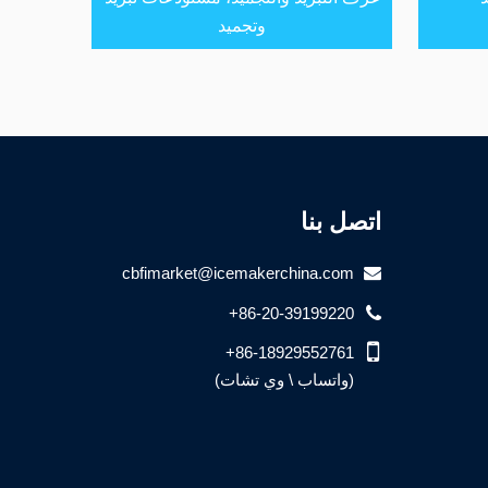
وتجميد
اتصل بنا
cbfimarket@icemakerchina.com
+86-20-39199220
+86-18929552761
(واتساب \ وي تشات)