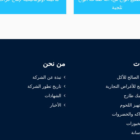
ثلجية
ات
من نحن
 الصالح للأكل
نبذة عن الشركة
ج للأغراض التجارية
تاريخ تطور الشركة
ك طازج
الشهادات
هيز اللحوم
الأخبار
كه والخضروات
خبوزات
سانة