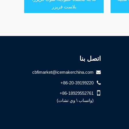
بلاست فريزر
اتصل بنا
cbfimarket@icemakerchina.com
+86-20-39199220
+86-18929552761
(واتساب \ وي تشات)