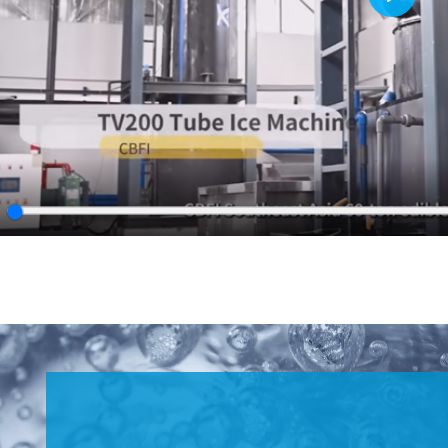
Play
lay