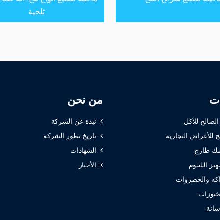
ثلجية
ات
من نحن
 الصالح للأكل
نبذة عن الشركة
ج للأغراض التجارية
تاريخ تطور الشركة
ك طازج
الشهادات
هيز اللحوم
الأخبار
كه والخضروات
خبوزات
سانة