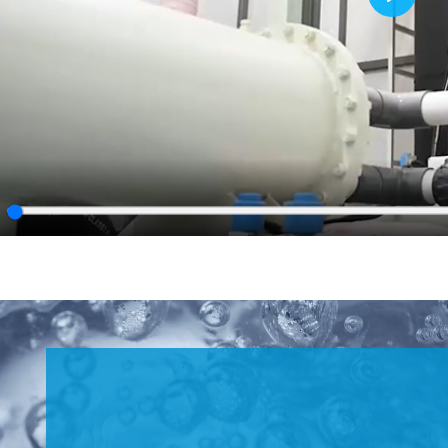
Play
lay