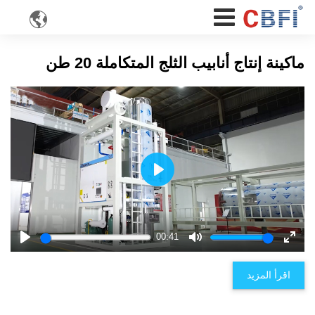

ماكينة إنتاج أنابيب الثلج المتكاملة 20 طن
Play
00:41
Play
Mute
Enter
fulls
اقرأ المزيد