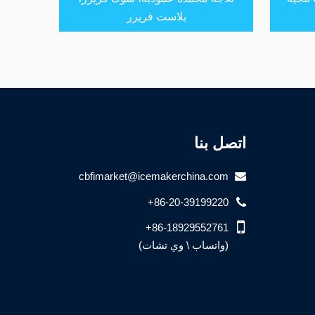
بلاست فريزر
اتصل بنا
cbfimarket@icemakerchina.com
+86-20-39199220
+86-18929552761
(واتساب \ وي تشات)