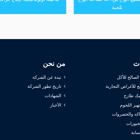
ثلجية
ات
من نحن
 الصالح للأكل
نبذة عن الشركة
ج للأغراض التجارية
تاريخ تطور الشركة
ك طازج
الشهادات
هيز اللحوم
الأخبار
كه والخضروات
خبوزات
سانة