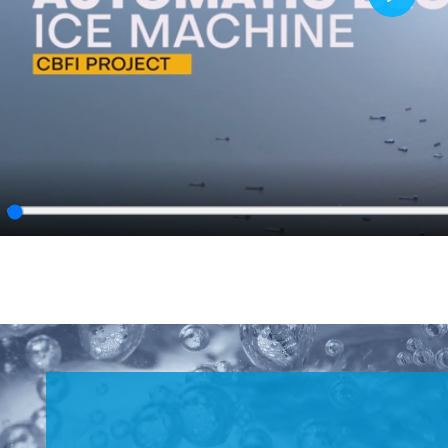
Play
lay