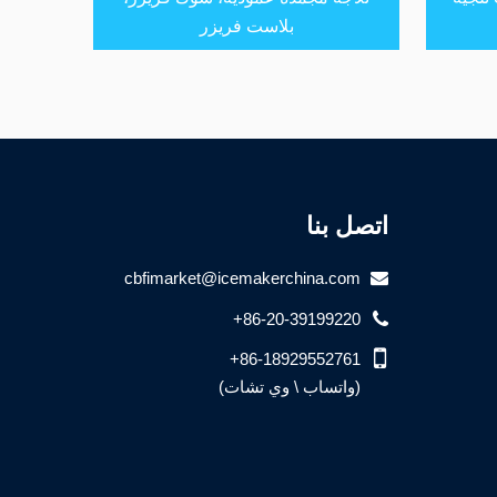
بلاست فريزر
اتصل بنا
cbfimarket@icemakerchina.com
+86-20-39199220
+86-18929552761
(واتساب \ وي تشات)