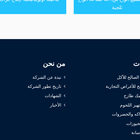
ثلجية
ات
من نحن
 الصالح للأكل
نبذة عن الشركة
ج للأغراض التجارية
تاريخ تطور الشركة
ك طازج
الشهادات
هيز اللحوم
الأخبار
كه والخضروات
خبوزات
سانة