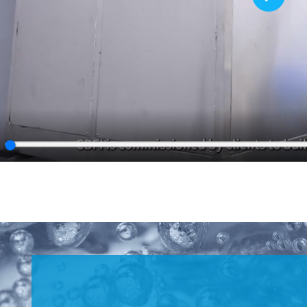
Play
lay