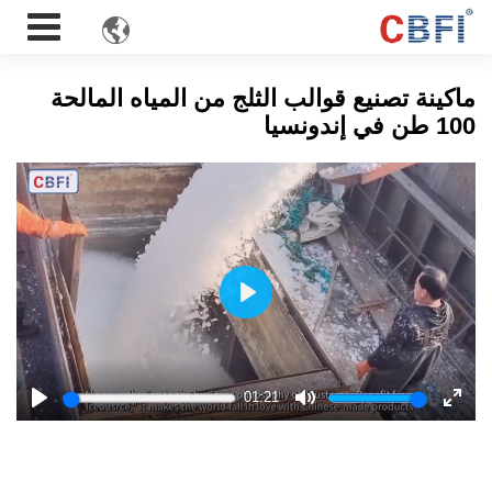

ماكينة تصنيع قوالب الثلج من المياه المالحة
100 طن في إندونسيا
Play
01:21
Play
Mute
Enter
fulls