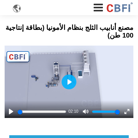

مصنع أنابيب الثلج بنظام الأمونيا (بطاقة إنتاجية
100 طن)
Play
02:10
Play
Mute
Enter
fulls