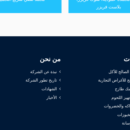
بلاست فريزر
ات
من نحن
 الصالح للأكل
نبذة عن الشركة
ج للأغراض التجارية
تاريخ تطور الشركة
ك طازج
الشهادات
هيز اللحوم
الأخبار
كه والخضروات
خبوزات
سانة