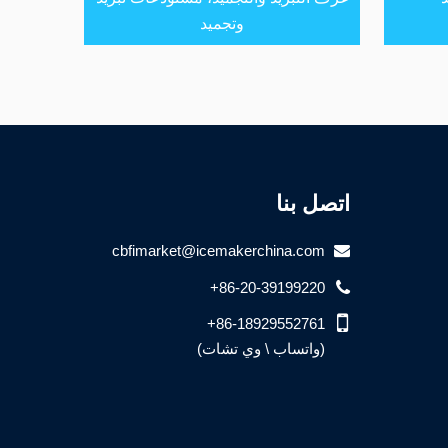
وتجميد
اتصل بنا
cbfimarket@icemakerchina.com
+86-20-39199220
+86-18929552761
(واتساب \ وي تشات)