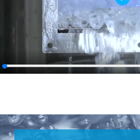
Play
lay