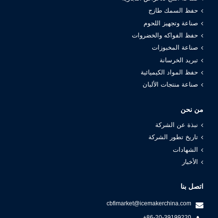
حفظ السمك طازج
صناعة وتجهيز اللحوم
حفظ الفواكه والخضروات
صناعة المخبوزات
تبريد الخرسانة
حفظ المواد الكيميائية
صناعة منتجات الألبان
من نحن
نبذة عن الشركة
تاريخ تطور الشركة
الشهادات
الأخبار
اتصل بنا
cbfimarket@icemakerchina.com
+86-20-39199220