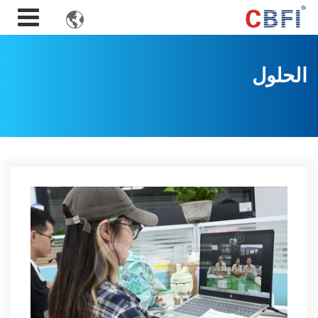

الحلول