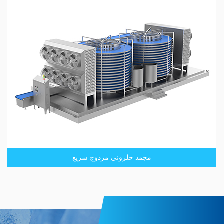
مجمد حلزوني مزدوج سريع