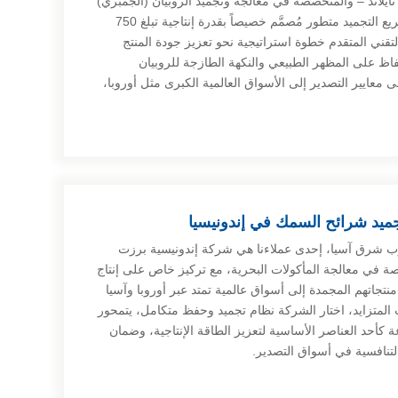
تايلاند – والمتخصصة في معالجة وتجميد الروبيان (الجمبري)
عالي الجودة – بطلب مجمد نفقي سريع التجميد متطور مُصمَّم خصيصاً بقدرة إنتاجية تبلغ 750
قني المتقدم خطوة استراتيجية نحو تعزيز جودة المنتج
حفاظ على المظهر الطبيعي والنكهة الطازجة للروبيان
معايير التصدير إلى الأسواق العالمية الكبرى مثل أوروبا،
ميد شرائح السمك في إندونيسيا
ب شرق آسيا، إحدى عملاءنا هي شركة إندونيسية برزت
في معالجة المأكولات البحرية، مع تركيز خاص على إنتاج
جاتهم المجمدة إلى أسواق عالمية تمتد عبر أوروبا وآسيا
المتزايد، اختار الشركة نظام تجميد وحفظ متكامل، يتمحور
 بسعة 750 كجم/ساعة كأحد العناصر الأساسية لتعزيز الطاقة الإنتاجية، وضمان
لتنافسية في أسواق التصدير.