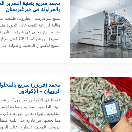
والفراولة في قيرغيزستان
تتمتع قيرغيزستان بظروف طبيعية فري
مثالية لزراعة التوت عالي الجودة مثل 
وهو مزارع محلي في قيرغيزستان، تقني
المميع) من شركت
المنتج للأسواق المحلية والدولية على
الروبيان – الإكوادور
عميلنا في الإكوادور يُعد من كبار مُ
البيئة الطبيعية المواتية وصناعة الاس
التقليدية بالهواء تعاني من بطء في س
مما يجعلها غير قادرة على تلبية متطل
الروبيان المجمد "الطازج، عالي الجو