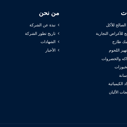
ات
من نحن
 الصالح للأكل
نبذة عن الشركة
ج للأغراض التجارية
تاريخ تطور الشركة
ك طازج
الشهادات
هيز اللحوم
الأخبار
كه والخضروات
خبوزات
سانة
 الكيميائية
ات الألبان