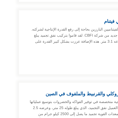
فيتنام
تناميين البارزين بحاجة إلى رفع القدرة الإنتاجية لشركته.
وللقيام بذلك، قاموا بدمج خط تجميد جديد من شركة CBFI. لقد قاموا بتركيب نفق تجميد يبلغ
طوله 25 متر وعرضه 3.1 متر وارتفاعه 3.1 متر. هذه الإضافة عززت بشكل كبير القدرة على
شركة زراعية متخصصة في توفير الفواكه والخضروات بتوسيع عملياتها
بخط جديد للتجميد السريع. اختار هذا العميل نفق التجميد، الذي يبلغ طوله 25 متر، وعرضه 2.5
متر، وارتفاعه 2.8 متر. يمكن لهذه المعدات القوية تجميد ما يصل إلى 2500 كيلو جرام من