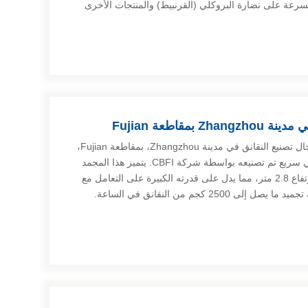
رعة على نضارة البروكلي (القرنبيط) والمنتجات الأخرى
قامت إحدى الشركات الرائدة في مجال تصنيع النقانق في مدينة Zhangzhou، بمقاطعة Fujian،
بتعزيز خط إنتاجها بإضافة مجمد نفقي سريع تم تصنيعه بواسطة شركة CBFI. يتميز هذا المجمد
بطول 20.3 متر، وعرض 5 أمتار، وارتفاع 2.8 متر، مما يدل على قدرته الكبيرة على التعامل مع
25 كجم من النقانق في الساعة.