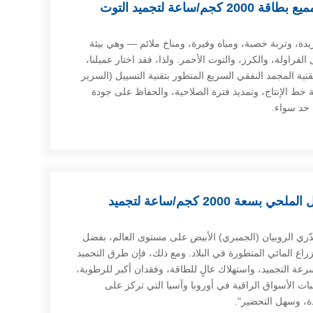
مجمد سريع بتقنية السرير المميع بطاقة 2000 كجم/ساعة لتجميد التوت
دة، وتربة خصبة، ومياه وفيرة، ومناخ ملائم — وهي بيئة
الفراولة، والكرز، والتوت الأحمر. ولذا، فقد اختار عميلنا،
ة المجمد النفقي السريع المتطور بتقنية التسييل (السرير
نا CBFI كحل لترقية خط الإنتاج، وتمديد فترة الصلاحية، والحفاظ على جودة
 حد سواء.
مجمد (فريزر) سريع بالمحلول الملحي بسعة 2000 كجم/ساعة لتجميد
صدّري الروبيان (الجمبري) الأبيض على مستوى العالم، بفضل
تزراع المائي المتطورة في البلاد. ومع ذلك، فإن طرق التجميد
رعة التجميد، واستهلاك عالٍ للطاقة، وفقدان أكبر للرطوبة،
بات الأسواق الراقية في أوروبا وآسيا التي تركز على
دة، وسهل التحضير".