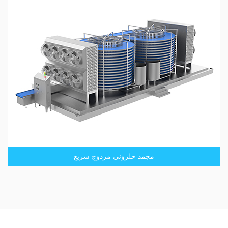
مجمد حلزوني مزدوج سريع