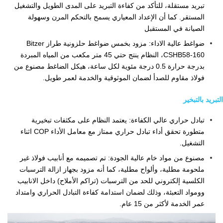
تبريد مستقلة، للتأكد من كفاءة التبريد على المدى الطويل والتشغيل
المستقر. كما أن الإعداد المعياري يسمح بالتحكم المرن وسهولة
الصيانة في المستقبل
ضواغط عالية الاداء: مزود بخمس ضواغط حلزونية طراز Bitzer
CSHB58-160، النظام ينتج حتي 45 متر مكعب من المياه المبردة
بدرجة حرارة 0.5 درجة مئوية لكل ساعة، هيكل الضاغط مصنوع من
فولاذ مقاوم للصدأ لضمان الموثوقية والخدمة لعمر طويل.
التبريد بالتبخير
تبادل حراري عالي الكفاءة: يعتمد النظام على مكثفات تبخيرية
متطورة تحقق أداء تبادل حراري ممتاز مع معامل الأداء COP اثناء
التشغيل.
مصنوع من مواد خام عالية الجودة: تم تصميمه مع أنابيب فولاذ غير
ملحومة مطلية، وألواح مطلية، كما أنه مزود بجهاز ازالة الترسبات
الكلسية إلكتروني للحد من الترسبات (تراكم الأملاح) داخل الانابيب
وومواد التعبئة، وذلك لضمان استدامة كفاءة التبادل الحراري وامتداد
عمر الخدمة لأكثر من 15 عام.