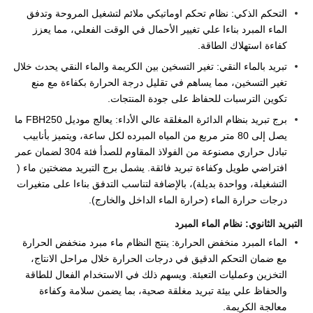
التحكم الذكي: نظام تحكم اوماتيكي ملائم لتشغيل المروحة وتدفق
الماء المبرد بناءا علي تغيير الأحمال في الوقت الفعلي، مما يعزز
كفاءة استهلاك الطاقة.
تبريد بالماء النقي: تغير التسخين بين الكريمة والماء النقي يحدث خلال
تغير التسخين، مما يساهم في تقليل درجة الحرارة بكفاءة مع منع
تكوين الترسبات للحفاظ على جودة المنتجات.
برج تبريد بنظام الدائرة المغلقة عالي الأداء: يعالج موديل FBH250 ما
يصل إلى 80 متر مربع من المياه المبرده لكل ساعة، ويتميز بأنابيب
تبادل حراري مصنوعة من الفولاذ المقاوم للصدأ فئة 304 لضمان عمر
افتراضي طويل وكفاءة تبريد فائقة. يشمل برج التبريد مضختين ماء (
التشغيلة، وواحدة بديلة)، بالإضافة لتناسب التدفق بناءا على متغيرات
درجات حرارة الماء (حرارة الماء الداخل والخارج).
التبريد الثانوي: نظام الماء المبرد
الماء المبرد منخفض الحرارة: ينتج النظام ماء مبرد منخفض الحرارة
مع ضمان التحكم الدقيق في درجات الحرارة خلال مراحل الانتاج،
التخزين وعمليات التعبئة. ويسهم ذلك في الاستخدام الفعال للطاقة
والحفاظ علي بيئة تبريد مغلقة صحية، بما يضمن سلامة وكفاءة
معالجة الكريمة.