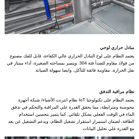
مبادل حراري لوحي
يعتمد النظام على لوح التبادل الحراري عالي الكفاءة، قابل للفك مصنوع
من فولاذ مقاوم للصدأ فئة 304. ويتميز بمساحته الصغيرة، أداء ممتاز في
نقل الحرارة، مقاومة فائقة للتآكل، وايضا سهولة الصيانة.
نظام مراقبة التدفق
يعتمد النظام على تكنولوجيا IoT نظام انترنت الأشياء/ شبكة أجهزة
محوسبة ومترابطة، مما يحقق القدرة علي المراقبة والتحكم في تدفق
الماء في الوقت الفعلي بشكل تلقائي. كما يتميز بتحسين استخدام
الطاقة، لضمان استمرار استقرار تشغيل النظام، ويدعم التشغيل عن بعد
مع القدرة علي تحليل البيانات.