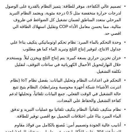
تصميم عالي الكفاءة، موفر للطاقة: يتميز النظام بالقدرة على الوصول
لدرجات حرارة منخفضة مثل 0.5 درجة مئوية، ويعتمد النظام التبريد
المرحلي متعدد المناطق لضمان تشغيل كل الضواغط في ظروف
مثالية، مما يحسن معامل الأداء COP وتقليل استهلاك الطاقة الي
اقصي حد.
وحدة التحكم بالماء المبرد: نظام تحكم اوتوماتيكي يتكيف بناءا علي
جداول الانتاج، لتوفير إنتاج الثلج وتبريد الماء كما هو مطلوب
خزان تخزين حراري بسعة كبيرة: يتم إنتاج الثلج ويخزن ليلاً. ويستخدم
خلال النهارلتحويل الأحمال الكهربائية في ساعات التوقف، لتقليل
تكلفة التشغيل.
التحكم في اعدادات النظام وتحليل البيانات: بفضل نظام IoT (نظام
انترنت الأشياء/ شبكة أجهزة محوسبة ومترابطة)، النظام يتيح تتبع
حالة التشغيل في الوقت الفعلي، جمع البيانات تلقائياً، وتحليلها لدعم
كفاءة التشغيل والحفاظ علي المعدات،
نظام متكيف تلقائياً: النظام يتكيف تلقائيا مع عمليات التبريد و تدفق
الماء المبرد بناءً على اختلافات التحميل مع اقصي توفير للطاقة.
أنابيب عالية الجودة وتصميم أمن: مُصنع بالكامل من فولاذ مقاوم
للصدأ فئة 304 مقاوم للتآكل ليخدم عمر طويل. مضختان للماء (واحدة