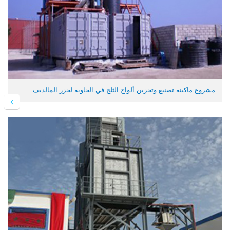
مشروع ماكينة تصنيع وتخزين ألواح الثلج في الحاوية لجزر المالديف