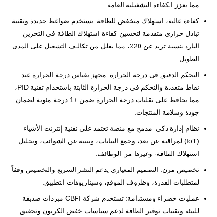
مما يعزز الكفاءة التشغيلية العامة.
كفاءة عالية، استهلاك منخفض للطاقة: يستخدم ضواغط جديدة وتقنية
تبادل حراري متقدمة لتحسين كفاءة استهلاك الطاقة في التخزين
البارد بنسبة تزيد عن 20٪، مما يقلل من تكاليف التشغيل على المدى
الطويل.
التحكم الدقيق في درجة الحرارة: مجهز بقياس درجة الحرارة عند
نقاط متعددة والتحكم في درجة الحرارة الثابتة باستخدام تقنية PID،
مما يحافظ على تقلبات درجة الحرارة ضمن ±1 درجة مئوية لضمان
جودة وسلامة المنتجات.
نظام إدارة ذكي: مدمج مع منصة تعتمد على تقنية إنترنت الأشياء
(IoT) لمراقبة عن بعد، وجمع البيانات، وتنبيه عن الشوائب، وتحليل
استهلاك الطاقة، وغيرها من الوظائف.
تخصيص مرن: التصميم المعياري يدعم النشر السريع والتخصيص وفقاً
لمتطلبات القدرة، وظروف الموقع، وسيناريوهات التطبيق.
عمليات خضراء ومستدامة: تستخدم شركة CBFI مبردات صديقة
للبيئة وتقنيات توفير الطاقة لدعم سياسات خفض الكربون وتحقيق