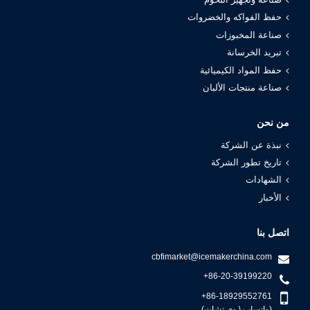
صناعة وتجهيز اللحوم
حفظ الفواكه والخضروات
صناعة المخبوزات
تبريد الخرسانة
حفظ المواد الكيميائية
صناعة منتجات الألبان
من نحن
نبذة عن الشركة
تاريخ تطور الشركة
الشهادات
الأخبار
اتصل بنا
cbfimarket@icemakerchina.com
+86-20-39199220
+86-18929552761
(واتساب \ وي تشات)