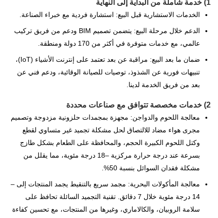
1) خدمة شاملة من البداية إلى النهاية
الخدمات الاستشارية قبل البيع: استشارة فردية مع خبراء الصناعة.
الدعم خلال مرحلة البيع: يتضمن تصميم BIM ودعم من فريق تركيب
عالمي، مع خدمات متوفرة في أكثر من 170 دولة ومنطقة.
ضمان ما بعد البيع: مراقبة عن بعد تعتمد على إنترنت الأشياء (IoT)،
تنبيهات فورية عن الشذوذ، توصيات للصيانة الوقائية، ودعم فني عن
بعد من فريق الخدمة لدينا.
2) خدمات مخصصة تتوافق مع صناعات محددة
معالجة اللحوم والدواجن: مجهزة بمجمدات حلزونية مزدوجة وتصميم
مجرى هواء مضاد للالتصاق لحل مشكلة تجميد غير متساوي لقطع
وكتل اللحوم الكبيرة الحجم، والمحافظة على الطعام بشكل طازج
بسرعة عند درجة حرارة مركزية –18 درجة مئوية، مما يقلل من
مشكلة فقدان السوائل بنسبة 50%.
معالجة المأكولات البحرية: مجمد سريع بالتنقيط يجمد المنتجات إلى –
14 درجة مئوية خلال 7 دقائق. تقنية التجميد السائلة تحافظ على
سلامة الروبيان، والكالاماري، وغيرها من المنتجات، مع تحسين كفاءة