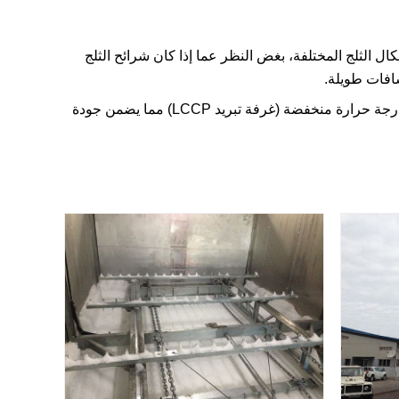
ن لجميع أشكال الثلج المختلفة، بغض النظر عما إذا كان شرائح الثلج
افات طويلة.
توفر شركة Icesource أفضل حل لمصانع تجهيز الطعام بدرجة نظيفة ومريحة وبدرجة حرارة منخفضة (غرفة تبريد LCCP) مما يضمن جودة