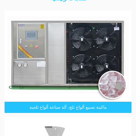
ماكينة تصنيع ألواح ثلج، آلة صناعة ألواح ثلجية