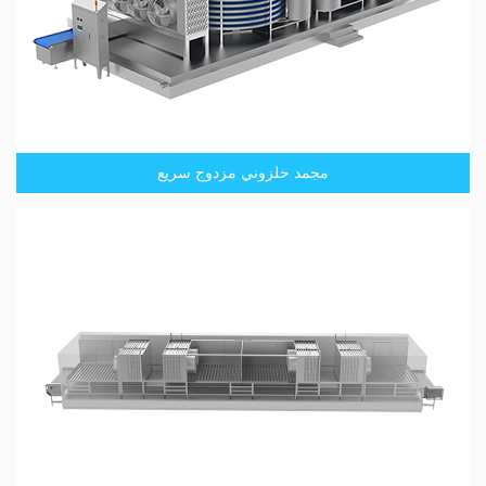
مجمد حلزوني مزدوج سريع