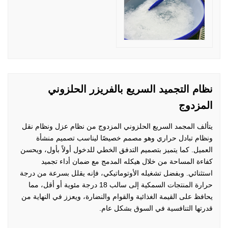
نظام التجميد السريع بالفريزر الحلزوني
المزدوج
يتألف المجمد السريع الحلزوني المزدوج من نظام عزل ونظام نقل
ونظام تبادل حراري وهو مصمم خصيصًا ليناسب تصميم منشأة
العميل. كما يتميز بتصميم التدفق الخطي للدخول أولاً بأول، ويحسن
كفاءة المساحة من خلال هيكله المدمج مع ضمان أداء تجميد
استثنائي. وبفضل تشغيله الأوتوماتيكي، فإنه يقلل بسرعة من درجة
حرارة المنتجات السمكية إلى سالب 18 درجة مئوية أو أقل، مما
يحافظ على القيمة الغذائية والقوام والنضارة، ويعزز في النهاية من
قدرتها التنافسية في السوق بشكل عام.