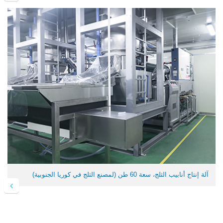
آلة إنتاج أنابيب الثلج، سعة 60 طن (لمصنع الثلج في كوريا الجنوبية)