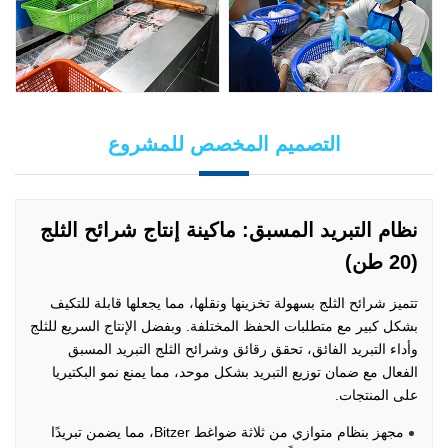
التصميم المخصص للمشروع
نظام التبريد المسبق: ماكينة إنتاج شرائح الثلج
(20 طن)
تتميز شرائح الثلج بسهولة تخزينها ونقلها، مما يجعلها قابلة للتكيف
بشكل كبير مع متطلبات الحفظ المختلفة. وبفضل الإنتاج السريع للثلج
وأداء التبريد الفائق، تحقق رقائق وشرائح الثلج التبريد المسبق
الفعال مع ضمان توزيع التبريد بشكل موحد، مما يمنع نمو البكتيريا
على المنتجات.
مجهز بنظام متوازي من ثلاثة ضواغط Bitzer، مما يضمن تبريدًا