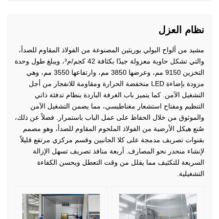
نظام العزل
مشيد من ألواح البولي يوريثين المصنوعة من الفولاذ المقاوم للصدأ،
والتي تشكل حاوية معزولة جيدًا بكثافة 42 كجم/م³، ويبلغ طول وحدة
التخزين 9150 مم، وعرضها 3850 مم، وارتفاعها 3550 مم، وهي
مزودة بإضاءة LED منخفضة الحرارة ومقاومة للانفجار من أجل
التشغيل الآمن. كما يتميز باب الغرفة الباردة بنظام تدفئة ذاتي
التنظيم ومفتاح استشعار مغناطيسي، مما يضمن التشغيل الآمن
والموثوق من خلال الحفاظ على عمل الباب باستمرار. فضلاً عن ذلك،
صُنع هيكل الأرضية من الفولاذ الملحوم المقاوم للصدأ، وهو مصمم
بقنوات تصريف مدمجة على كلا الجانبين وقسم مركزي مرتفع قليلاً
لإنشاء منحدر نحو المصارف. أربعة منافذ تصريف تسهل الإزالة
السريعة للتكثيف مما يقلل من وقت التعطل ويحسن الكفاءة
التشغيلية.