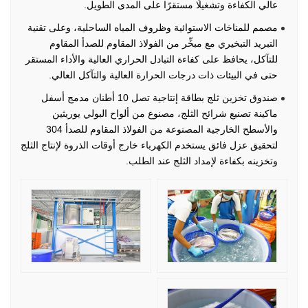
عالي الكفاءة وتشغيلًا مستقرًا على المدى الطويل.
مصمم للمناخات الاستوائية وظروف المياه الساحلية، وعلى تقنية
التبريد التبخيري مع مبخِّر من الفولاذ المقاوم للصدأ المقاوم
للتآكل، يحافظ على كفاءة التبادل الحراري العالية والأداء المستقر
حتى في البيئات ذات درجات الحرارة العالية والتآكل العالي.
صندوق تخزين ثلج بطاقة إنتاجية تصل 10 أطنان مدمج أسفل
ماكينة تصنيع شرائح الثلج، مصنوع من ألواح البولي يوريثين
والأسطح الخارجية المصنوعة من الفولاذ المقاوم للصدأ 304
لتحقيق عزل فائق يستخدم الكهرباء خارج أوقات الذروة لإنتاج الثلج
وتخزينه بكفاءة لإمداد الثلج عند الطلب.