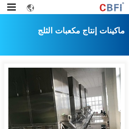

ماكينات إنتاج مكعبات الثلج