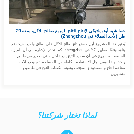
خط شبه أوتوماتيكي لإنتاج الثلج المربع صالح للأكل، سعة 20
طن (لأحد العملاء في Zhengzhou)
يُعتبر هذا المشروع أول مصنع ثلج صالح للأكل على نطاق واسع، حيث تم
بناؤه وفقًا لمعايير SC في Zhengzhou. كما تجدر الإشارة إلى أن الميزة
الخاصة للمشروع هي أن مصنع الثلج يقع داخل مبنى صغير من طابق
واحد. ولذا، ومن أجل الاستفادة الكاملة من المساحة، تم وضع آلات
صناعة الثلج والمستودع المؤقت وتعبئة مكعبات الثلج في طابقين
متجاورين.
لماذا تختار شركتنا؟