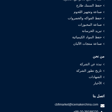
حفظ السمك طازج
صناعة وتجهيز اللحوم
حفظ الفواكه والخضروات
صناعة المخبوزات
تبريد الخرسانة
حفظ المواد الكيميائية
صناعة منتجات الألبان
من نحن
نبذة عن الشركة
تاريخ تطور الشركة
الشهادات
الأخبار
اتصل بنا
cbfimarket@icemakerchina.com
+86-20-39199220