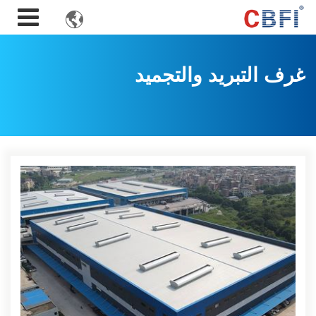

غرف التبريد والتجميد