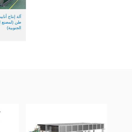
طن (لمصنع ال
الجنوبية)