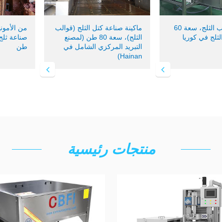
آلة إنتاج أنابيب الثلج، سعة 60
ماكينة صناعة كتل الثلج (قوالب
من الأموني
ثلج في كوريا
الثلج)، سعة 80 طن (لمصنع
التبريد المركزي الشامل في
طن
Hainan)
منتجات رئيسية