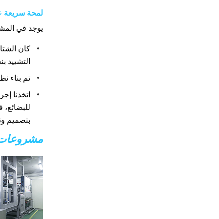
لمحة سريعة 
يوجد في المشر
كان الشتاء
التشييد بن
تم بناء نظ
اتخذنا إجر
للبضائع، ف
بتصميم و
مشروعات