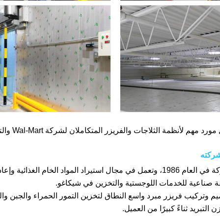
 لأنظمة الثلاجات والفريزر المتكاملان لشركة Wal-Mart والتي تُعتبر أكبر شركة بيع بالتجزئة في العالم.
شركته
تأسست الشركة في العام 1986، وتعمل في مجال استيراد المواد الخام
 صناعية للخدمات اللوجستية والتخزين في شيكاغو.
يم وتركيب فريزر مبرد واسع النطاق لتخزين التمور الحمراء والجبن والم
 التبريد ثناءً كبيرًا من العميل.