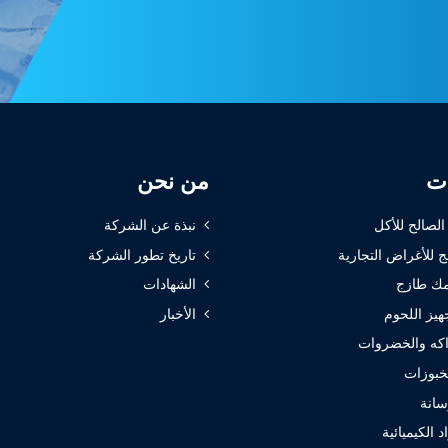
ات
من نحن
 الصالح للأكل
نبذة عن الشركة
ج للأغراض التجارية
تاريخ تطور الشركة
ك طازج
الشهادات
هيز اللحوم
الأخبار
كه والخضروات
خبوزات
سانة
 الكيميائية