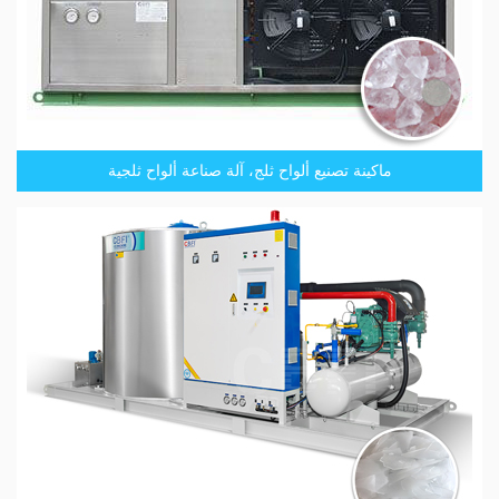
ماكينة تصنيع ألواح ثلج، آلة صناعة ألواح ثلجية