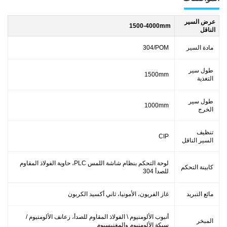
عرض السير
1500-4000mm
الناقل
مادة السير
304/POM
طول سير
1500mm
التغذية
طول سير
1000mm
الخرج
تنظيف
CIP
السير الناقل
لوحة التحكم بنظام شاشة اللمس PLC، حاوية الفولاذ المقاوم
كابينة التحكم
للصدأ 304
مائع التبريد
غاز الفريون، الأمونيا، ثاني أكسيد الكربون
أنبوب الألومنيوم \ الفولاذ المقاوم للصدأ، زعانف الألومنيوم /
المبخر
سبكة الألومنيوم والمغنيسيوم