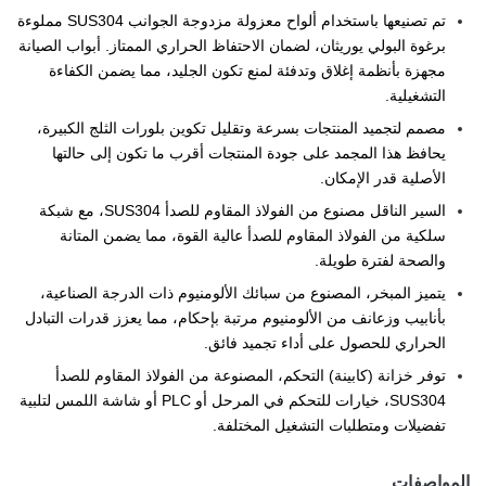
تم تصنيعها باستخدام ألواح معزولة مزدوجة الجوانب SUS304 مملوءة
برغوة البولي يوريثان، لضمان الاحتفاظ الحراري الممتاز. أبواب الصيانة
مجهزة بأنظمة إغلاق وتدفئة لمنع تكون الجليد، مما يضمن الكفاءة
التشغيلية.
مصمم لتجميد المنتجات بسرعة وتقليل تكوين بلورات الثلج الكبيرة،
يحافظ هذا المجمد على جودة المنتجات أقرب ما تكون إلى حالتها
الأصلية قدر الإمكان.
السير الناقل مصنوع من الفولاذ المقاوم للصدأ SUS304، مع شبكة
سلكية من الفولاذ المقاوم للصدأ عالية القوة، مما يضمن المتانة
والصحة لفترة طويلة.
يتميز المبخر، المصنوع من سبائك الألومنيوم ذات الدرجة الصناعية،
بأنابيب وزعانف من الألومنيوم مرتبة بإحكام، مما يعزز قدرات التبادل
الحراري للحصول على أداء تجميد فائق.
توفر خزانة (كابينة) التحكم، المصنوعة من الفولاذ المقاوم للصدأ
SUS304، خيارات للتحكم في المرحل أو PLC أو شاشة اللمس لتلبية
تفضيلات ومتطلبات التشغيل المختلفة.
المواصفات