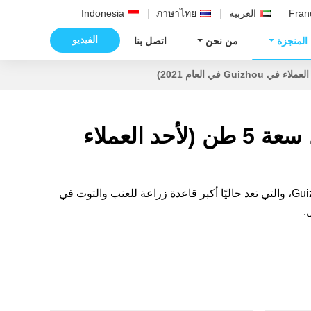
Fran
العربية
ภาษาไทย
Indonesia
الفيديو
 المنجزة
من نحن
اتصل بنا
ماكينة إنتاج الكتل الثلجية للتبريد المباشر، سعة 5 طن (لأحد العملاء
يقطن هذا العميل في مقاطعة Majiang، مدينة Qiandongnan التابعة لمقاطعة Guizhou، والتي تعد حاليًا أكبر قاعدة زراعة للعنب والتوت في
.