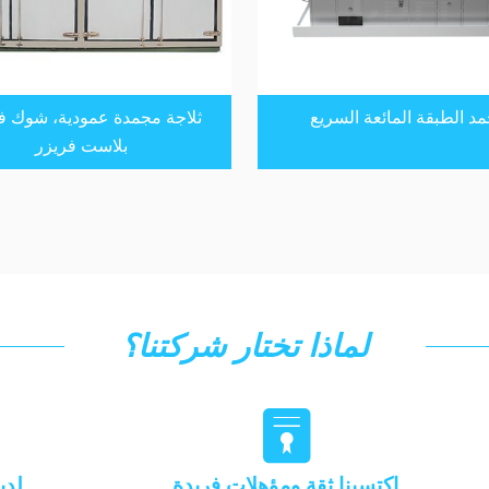
د الطبقة المائعة السريع
ثلاجة مجمدة عمودية، شوك ف
بلاست فريزر
لماذا تختار شركتنا؟

اكتسبنا ثقة ومؤهلات فريدة
لدي