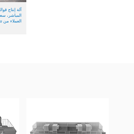
آلة إنتاج قوال
العملاء من Huizhou)