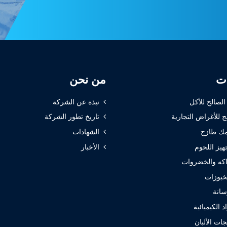
ات
من نحن
 الصالح للأكل
نبذة عن الشركة
ج للأغراض التجارية
تاريخ تطور الشركة
ك طازج
الشهادات
هيز اللحوم
الأخبار
كه والخضروات
خبوزات
سانة
 الكيميائية
ات الألبان