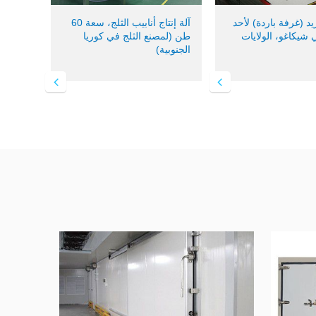
يد (غرفة باردة) لأحد
آلة إنتاج أنابيب الثلج، سعة 60
 شيكاغو، الولايات
طن (لمصنع الثلج في كوريا
الجنوبية)