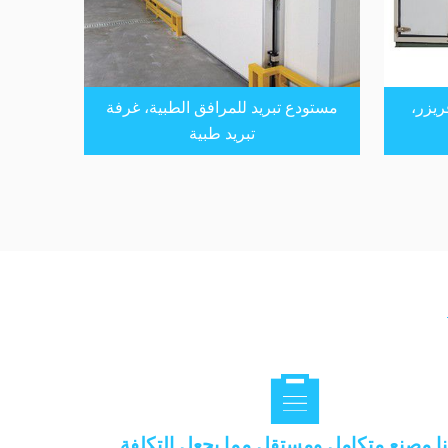
ريزر،
مستودع تبريد للمرافق الطبية، غرفة
تبريد طبية

نا مصنع متكامل ومستقل مما يجعل التكلفة