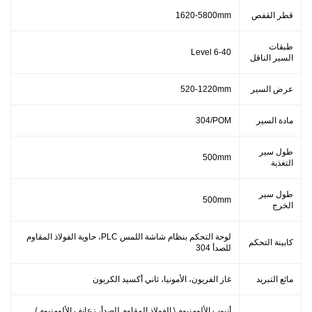
قطر القفص
1620-5800mm
طبقات
Level 6-40
السير الناقل
عرض السير
520-1220mm
مادة السير
304/POM
طول سير
500mm
التغذية
طول سير
500mm
الخرج
لوحة التحكم بنظام شاشة اللمس PLC، حاوية الفولاذ المقاوم
كابينة التحكم
للصدأ 304
مائع التبريد
غاز الفريون، الأمونيا، ثاني أكسيد الكربون
أنبوب الألومنيوم \ الفولاذ المقاوم للصدأ، زعانف الألومنيوم /