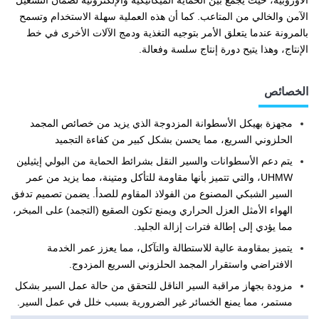
الأوروبية، حيث يجمع بين الحماية الميكانيكية والإلكترونية لضمان التشغيل
الآمن والخالي من المتاعب. كما أن هذه العملية سهلة الاستخدام وتسمح
بالمرونة عندما يتعلق الأمر بتوجيه التغذية ودمج الآلات الأخرى في خط
الإنتاج، وهذا يتيح دورة إنتاج سلسة وفعالة.
الخصائص
مجهزة بهيكل الأسطوانة المزدوجة الذي يزيد من خصائص المجمد
الحلزوني السريع، مما يحسن بشكل كبير من كفاءة التجميد
يتم دعم الأسطوانات والسير النقل بشرائط الحماية من البولي إيثيلين
UHMW، والتي تتميز بأنها مقاومة للتأكل ومتينة، مما يزيد من عمر
السير الشبكي المصنوع من الفولاذ المقاوم للصدأ. يضمن تصميم تدفق
الهواء الأمثل العزل الحراري ويمنع تكون الصقيع (التجمد) على المبخر،
مما يؤدي إلى إطالة فترات إزالة الجليد.
يتميز بمقاومة عالية للاستطالة والتآكل، مما يعزز عمر الخدمة
الافتراضي واستقرار المجمد الحلزوني السريع المزدوج.
مزودة بجهاز مراقبة السير الناقل للتحقق من حالة عمل السير بشكل
مستمر، مما يمنع الخسائر غير الضرورية بسبب خلل في عمل السير.