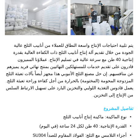
يتم تلبية احتياجات الإنتاج واسعة النطاق للعملاء من أنابيب الثلج عالية
الجودة من خلال تقديم آلة إنتاج أنابيب الثلج ذات الكفاءة العالية بقدرة
إنتاجية 40 طن مع سرعة عالية في تسليم الإنتاج. عملاؤنا المميزون
قادرون على تقديم خدمات للمستهلكين النهائيين بمنتج نهائي فريد يميزهم
عن منافسيهم. إن حل مصنع الثلج الأنبوبي هذا مجهز أيضاً بآلات تعبئة الثلج
المزدوجة المحومة (المختومة) بالحرارة من أجل كفاءة وراحة تعبئة الثلج.
يعمل قادوس التغذية اللولبي والتخزين البارد على تسهيل الارتباط السلس
من الإنتاج إلى التخزين.
تفاصيل المشروع
نوع الماكينة: ماكينة إنتاج أنابيب الثلج
القدرة الإنتاجية: 40 طن لكل 24 ساعة (في اليوم)
أجزاء التلامس مع الثلج: الفولاذ المقاوم للصدأ SU304