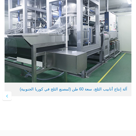
آلة إنتاج أنابيب الثلج، سعة 60 طن (لمصنع الثلج في كوريا الجنوبية)