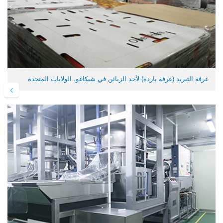
غرفة التبريد (غرفة باردة) لأحد الزبائن في شيكاغو، الولايات المتحدة