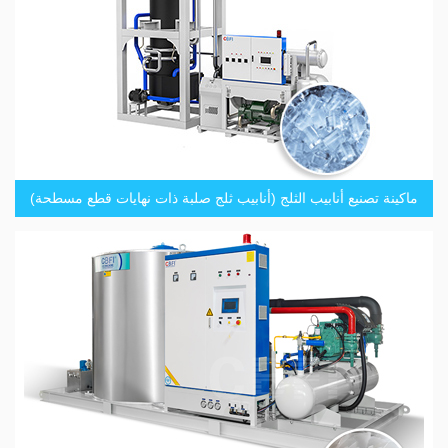
ماكينة تصنيع أنابيب الثلج (أنابيب ثلج صلبة ذات نهايات قطع مسطحة)