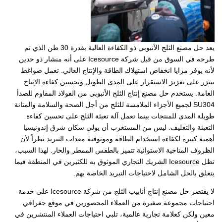
يعد حل مصنع الثلج الأنبوبي ذو الكفاءة العالية بقدرة 30 طن الذي تم
طرحه في السوق من قبل شركة Icesource على أنه منشار ذو حدين
لأنه يوفر مزايا انخفاض استهلاك الطاقة والإنتاج العالي. تعمل ضواغط
بيتزر على تعزيز الاستقرار على المدى الطويل وتحسين كفاءة الإنتاج
العامة. يستخدم حل مصنع إنتاج الثلح الأنبوبي من الفولاذ المقاوم للصدأ
SU304 لجميع الأجزاء الملامسة للثلج من أجل الصحة والسلامة والمتانة
طويلة المدى للمنتجات بينما تعمل آلة تعبئة الثلج على تحسين كفاءة
التعبئة والتغليف. ليس من المستغرب أن يولي سكان شرق إندونيسيا
أهمية كبيرة لكفاءة استخدام الطاقة وموثوقية معدات التبريد نظراً لأن
الظروف المناخية الاستوائية تتميز بالطقس الممطر والحار. لهذا السبب،
تظل Icesource الشريك التجاري الموثوق به للكثيرين في المنطقة فيما
يتعلق بالحل الشامل لاحتياجات التبريد الخاصة بهم.
لا يقتصر حل مصنع إنتاج أنابيب الثلج من شركة Icesource على خدمة
احتياجات مجموعة صغيرة من العملاء المحصورين في موقع جغرافي
معين ولكن كعلامة تجارية عالمية، تلبي احتياجات العملاء المنتشرين في