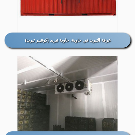
غرفة التبريد في حاوية، حاوية تبريد (كونتينر تبريد)