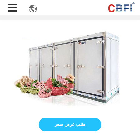

طلب عرض سعر