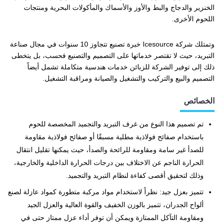
الخنزير والدجاج والبط والأوز والأسماك والمأكولات البحرية ومنتجات
اللحوم الأخرى.
وتمتلك شركة Icesource خبرة تصنيع تتجاوز 10 سنوات في مجال صناعة
التبريد، حيث لا تقتصر خدماتها على التصميم والتصنيع فحسب، بل يتخطى
ذلك إلى توفير الشركة للزبائن خدمات هندسية متكاملة تشمل أيضاً
التصميم والبيع والتركيب والتشغيل والصيانة ومراقبة التشغيل.
الخصائص
تم تصميم هذا النوع من غرف التبريد والتجميد المخصصة للحوم
باستخدام صفائح فولاذية مطلية مسبقًا أو صفائح فولاذية مقاومة
للصدأ غير سامة ومقاومة للرائحة والصدأ، حيث يمكنها تقليل انتقال
الحرارة الناجم عن الاختلاف بين درجات الحرارة الداخلية والخارجية،
وذلك لتحقيق أقصى كفاءة لنظام التبريد والتجميد.
تتميز بعزل جيد: نظراً لاستخدام مواد مركبة متطورة كمواد عازلة لصنع
ألواح الجدران، تتميز بالوزن الخفيف والقوة العالية والعزل الجيد
ومقاومة التآكل الممتازة ويمكن أن توفر أداء عزل ممتاز حتى في