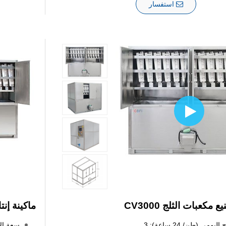
استفسار
مكعبات الثلج CV3000
ماكينة إنتاج مكعب
يومي (طن/ 24 ساعة): 3
سعة الإنتا