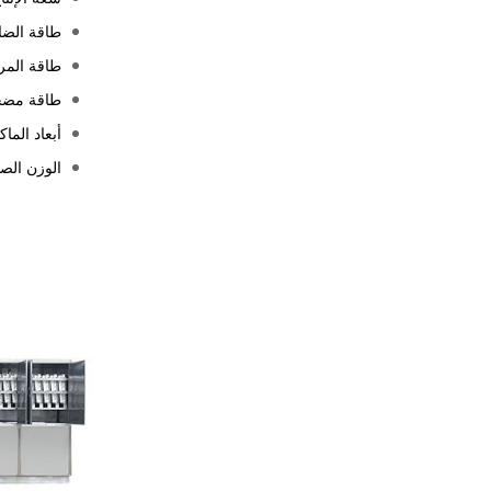
طاقة الضاغط (
طاقة المروحة ل
طاقة مضخة التب
أبعاد الماكينة 
الوزن الصافي (0