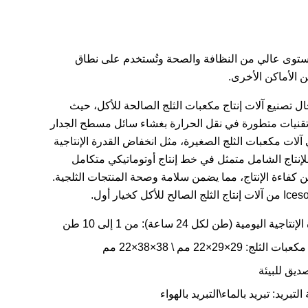
ة بمستوى عالي من النظافة والصحة وتُستخدم على نطاق
 الأماكن الأخرى.
) شركة رائدة ومتخصصة في مجال تصنيع آلات إنتاج مكعبات الثلج الصالحة للأكل، حيث
200710030591.7). كما تستخدم الشركة تقنيات متطورة في نقل الحرارة بغشاء سائل مسطح الجدار
لات مكعبات الثلج الصغيرة، مثل انخفاض القدرة الإنتاجية
إنتاج الشامل متمثل في خط إنتاج أوتوماتيكي متكامل
ن كفاءة الإنتاج، مما يضمن سلامة وصحة المنتجات الثلجية.
تاجية اليومية (طن لكل 24 ساعة): من 1 إلى 10 طن
لثلج: 29×29×22 مم \ 38×38×22 مم
ديق للبيئة
لتبريد: تبريد بالماء\التبريد بالهواء