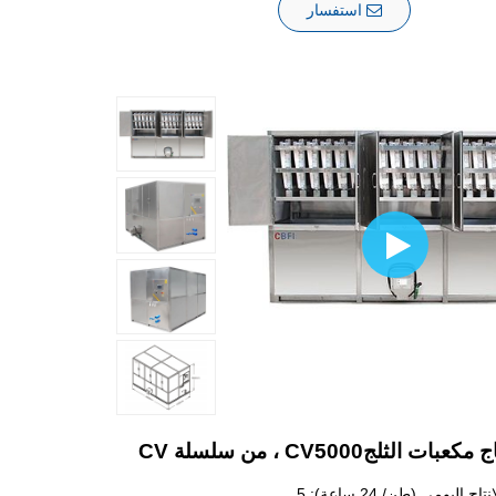
استفسار
ات الثلجCV5000 ، من سلسلة CV
ج اليومي (طن/ 24 ساعة): 5