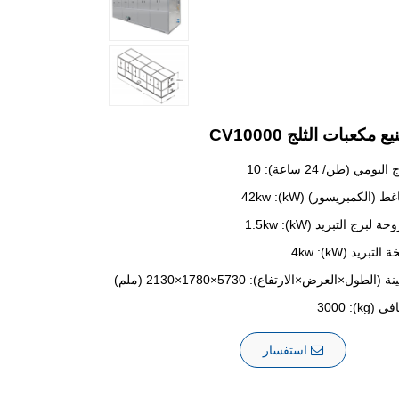
مكعبات الثلج CV10000
يومي (طن/ 24 ساعة): 10
(الكمبريسور) (kW): 42kw
برج التبريد (kW): 1.5kw
بريد (kW): 4kw
(الطول×العرض×الارتفاع): 5730×1780×2130 (ملم)
kg): 300
استفسار