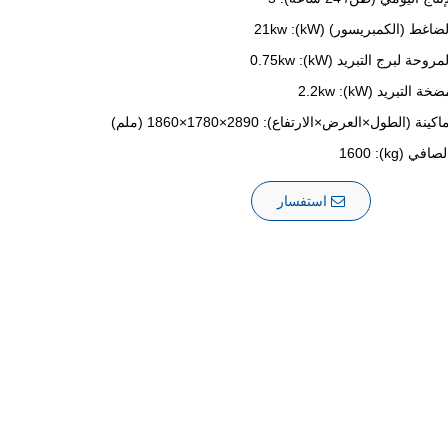
غط (الكمبريسور) (kW): 21kw
حة لبرج التبريد (kW): 0.75kw
التبريد (kW): 2.2kw
ينة (الطول×العرض×الارتفاع): 2890×1780×1860 (ملم)
ي (kg): 1600
استفسار