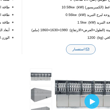
الكمبريسور) (kW): 10.58kw
طاقة الضا
برج التبريد (kW): 0.56kw
طاقة المرو
ريد (kW): 1.5kw
طاقة مضخة 
(الطول×العرض×الارتفاع): 1980×1630×1860 (ملم)
أبعاد الماك
kg): 120
الوزن الصاف
استفسار