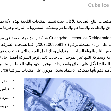
Cube Ice
لة مكعبات الثلج الصالحة للأكل، حيث تتسم المنتجات الثلجية لهذه الآل
دق والحانات والمطاعم والمتاجر ومحلات المشروبات الباردة وغيرها من
تعتبر Guangzhou Icesource Refrigeration (CBFI
حصلت الشركة على براءة مسجلة برقم ( 
اص الثلج بالهواء الساخن المتداول وذلك لحل العيوب التي قد تحدث في آ
قة وسماكة الثلج غير الموحد. إلى جانب ذلك، توفر الشركة أفضل حل لل
 الصالح للأكل على نطاق واسع وذلك لتوفير الجهد واليد العاملة ولتحسي
م بأنها يمكنكم الاعتماد بشكل موثوق على منتجات شركتنا Icesource من آلات إنتاج الثلج الصالح للأكل كخيار أول.
القدرة الإن
قياس مكعبات ا
مبرد ص
طريقة ا