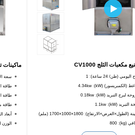
مكعبات الثلج CV1000
ماكينات تصن
يومي (طن/ 24 ساعة): 1
سعة الإنتا
الكمبريسور) (kW): 4.34kw
طاقة الضا
برج التبريد (kW): 0.18kw
طاقة المرو
ريد (kW): 1.1kw
طاقة مضخة 
(الطول×العرض×الارتفاع): 1800×1000×1700 (ملم)
أبعاد الماك
kg): 800
الوزن الصاف