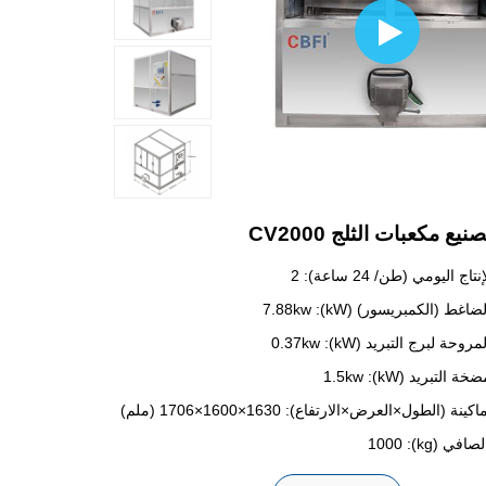
يع مكعبات الثلج CV2000
ج اليومي (طن/ 24 ساعة): 2
غط (الكمبريسور) (kW): 7.88kw
حة لبرج التبريد (kW): 0.37kw
التبريد (kW): 1.5kw
ينة (الطول×العرض×الارتفاع): 1630×1600×1706 (ملم)
ي (kg): 1000