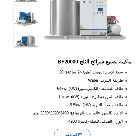
ماكينة تصنيع شرائح الثلج BF20000
سعة الإنتاج اليومي (طن/ 24 ساعة): 20
طريقة التبريد: Water
طاقة الضاغط (الكمبريسور) (kW): 64kw
طاقة المروحة لبرج التبريد (kW): 1.5kw
طاقة مضخة التبريد (kW): 5.5kw
الأبعاد (الطول×العرض×الارتفاع): 3400*2220*2230 ملم
الوزن الصافي للكتلة (كجم): 4200
استفسار