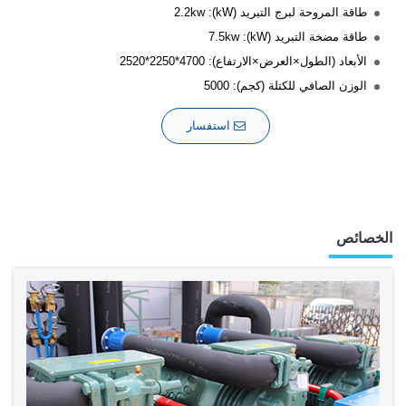
طاقة المروحة لبرج التبريد (kW): 2.2kw
طاقة مضخة التبريد (kW): 7.5kw
الأبعاد (الطول×العرض×الارتفاع): 4700*2250*2520
الوزن الصافي للكتلة (كجم): 5000
استفسار
الخصائص