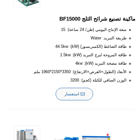
ماكينة تصنيع شرائح الثلج BF15000
سعة الإنتاج اليومي (طن/ 24 ساعة): 15
طريقة التبريد: Water
طاقة الضاغط (الكمبريسور) (kW): 44.5kw
طاقة المروحة لبرج التبريد (kW): 1.5kw
طاقة مضخة التبريد (kW): 4kw
الأبعاد (الطول×العرض×الارتفاع): 3350*2150*1960 ملم
الوزن الصافي للكتلة (كجم): 3200
استفسار