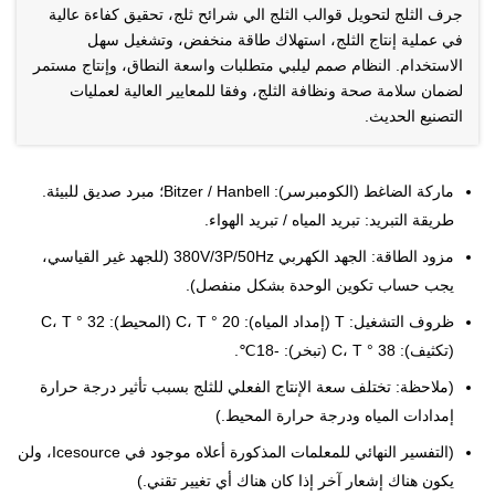
جرف الثلج لتحويل قوالب الثلج الي شرائح ثلج، تحقيق كفاءة عالية
في عملية إنتاج الثلج، استهلاك طاقة منخفض، وتشغيل سهل
الاستخدام. النظام صمم ليلبي متطلبات واسعة النطاق، وإنتاج مستمر
لضمان سلامة صحة ونظافة الثلج، وفقا للمعايير العالية لعمليات
التصنيع الحديث.
ماركة الضاغط (الكومبرسر): Bitzer / Hanbell؛ مبرد صديق للبيئة.
طريقة التبريد: تبريد المياه / تبريد الهواء.
مزود الطاقة: الجهد الكهربي 380V/3P/50Hz (للجهد غير القياسي،
يجب حساب تكوين الوحدة بشكل منفصل).
ظروف التشغيل: T (إمداد المياه): 20 ° C، T (المحيط): 32 ° C، T
(تكثيف): 38 ° C، T (تبخر): -18℃.
(ملاحظة: تختلف سعة الإنتاج الفعلي للثلج بسبب تأثير درجة حرارة
إمدادات المياه ودرجة حرارة المحيط.)
(التفسير النهائي للمعلمات المذكورة أعلاه موجود في Icesource، ولن
يكون هناك إشعار آخر إذا كان هناك أي تغيير تقني.)