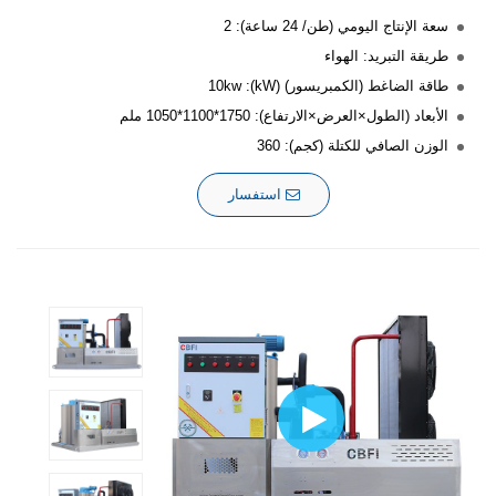
سعة الإنتاج اليومي (طن/ 24 ساعة): 2
طريقة التبريد: الهواء
طاقة الضاغط (الكمبريسور) (kW): 10kw
الأبعاد (الطول×العرض×الارتفاع): 1750*1100*1050 ملم
الوزن الصافي للكتلة (كجم): 360
استفسار