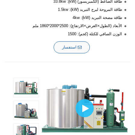
طاقة الضاغط (الكمبريسور) (kW): 33.8kw
طاقة المروحة لبرج التبريد (kW): 1.5kw
طاقة مضخة التبريد (kW): 4kw
الأبعاد (الطول×العرض×الارتفاع): 2500*2000*1860 ملم
الوزن الصافي للكتلة (كجم): 1500
استفسار