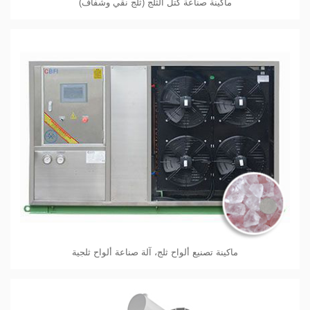
ماكينة صناعة كتل الثلج (ثلج نقي وشفاف)
ماكينة تصنيع ألواح ثلج، آلة صناعة ألواح ثلجية