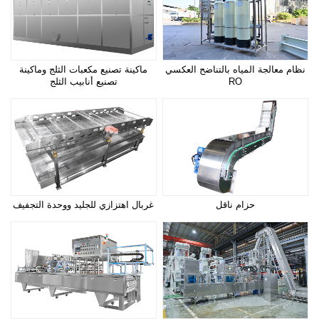
نظام معالجة المياه بالتناضح العكسي
ماكينة تصنيع مكعبات الثلج وماكينة
RO
تصنيع أنابيب الثلج
حزام ناقل
غربال اهتزازي للجليد ووحدة التجفيف