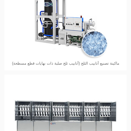
ماكينة تصنيع أنابيب الثلج (أنابيب ثلج صلبة ذات نهايات قطع مسطحة)