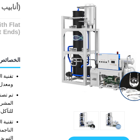
(أنابيب
th Flat
t Ends)
الخصائص
تقنية 
ومعدل قط
المشرط
للتآكل،
تقنية ا
الناجم
التبريد 