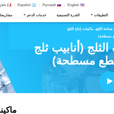
çais
Español
Русский
English
التطبيقات
القدرة التصنيعية
خدمات الدعم
مشاريعنا
صناعة الثلج، ماكينات إنتاج الثلج
قطع مسطحة)
الثلج (أنابيب ثلج
قطع مسطحة)
ماكينة