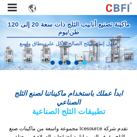

ماكينة تصنيع أنابيب الثلج ذات سعة 20 إلى 120
طن/يوم
حلول إنتاج الثلج الصالح للأكل على نطاق واسع
ابدأ عملك باستخدام ماكيناتنا لصنع الثلج
الصناعي
تطبيقات الثلج الصناعية
تقدم شركة Icesource مجموعة واسعة من ماكينات صنع
الثلج وغرف التبريد لتلبية احتياجات العملاء في مختلف