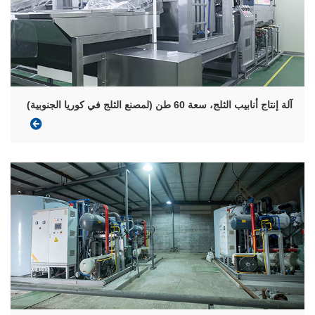
آلة إنتاج أنابيب الثلج، سعة 60 طن (لمصنع الثلج في كوريا الجنوبية)