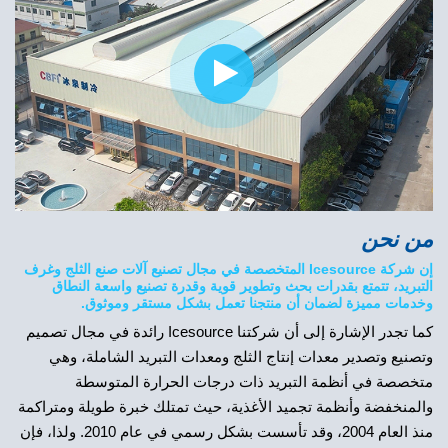
من نحن
إن شركة Icesource المتخصصة في مجال تصنيع آلات صنع الثلج وغرف
التبريد، تتمتع بقدرات بحث وتطوير قوية وقدرة تصنيع واسعة النطاق
وخدمات مميزة لضمان أن منتجنا تعمل بشكل مستقر وموثوق.
كما تجدر الإشارة إلى أن شركتنا Icesource رائدة في مجال تصميم
وتصنيع وتصدير معدات إنتاج الثلج ومعدات التبريد الشاملة، وهي
متخصصة في أنظمة التبريد ذات درجات الحرارة المتوسطة
والمنخفضة وأنظمة تجميد الأغذية، حيث تمتلك خبرة طويلة ومتراكمة
منذ العام 2004، وقد تأسست بشكل رسمي في عام 2010. ولذا، فإن